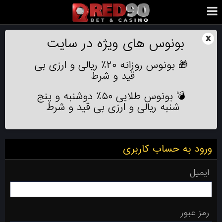
x
بونوس های ویژه در سایت
🎁 بونوس روزانه ۲۰٪ ریالی و ارزی بی
قید و شرط
💣 بونوس طلایی ۵۰٪ دوشنبه و پنج
شنبه ریالی و ارزی بی قید و شرط
ورود به حساب کاربری
ایمیل
رمز عبور