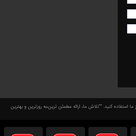
تفاده کنید. ""تلاش ما، ارائه مطمئن ترین،به روزترین و بهترین