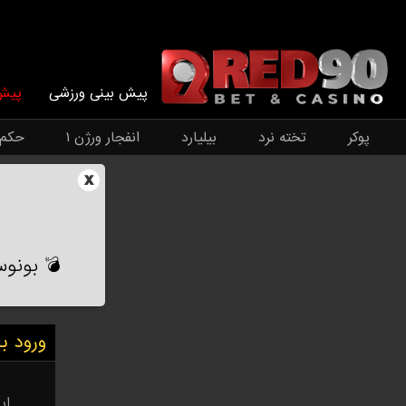
پیش بینی ورزشی
پیش 
پوکر
تخته نرد
بیلیارد
انفجار ورژن ۱
حکم
x
💣 بونوس طلایی ۵۰٪ دوشنبه و پ
ورود ب
ای