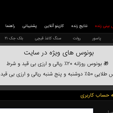
بینی زنده
نتایج زنده
کازینو آنلاین
پشتیبانی
راهنما
پاسور
رولت
سنگ کاغذ قیچی
بلک جک ۲۱
بونوس های ویژه در سایت
🎁 بونوس روزانه ۲۰٪ ریالی و ارزی بی قید و شرط
نج شنبه ریالی و ارزی بی قید و شرط
ه حساب کاربری
میل